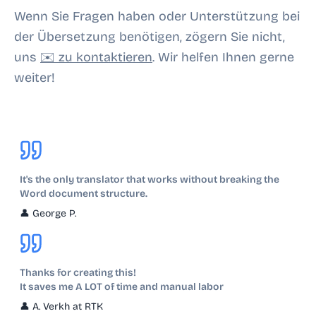
Wenn Sie Fragen haben oder Unterstützung bei
der Übersetzung benötigen, zögern Sie nicht,
uns
✉️ zu kontaktieren
. Wir helfen Ihnen gerne
weiter!
It's the only translator that works without breaking the
Word document structure.
👤
George P.
Thanks for creating this!
It saves me A LOT of time and manual labor
👤
A. Verkh at RTK