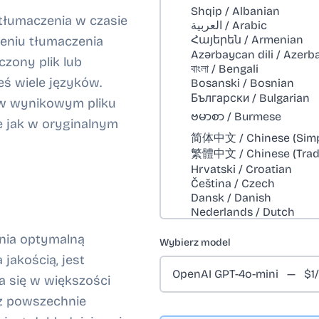
tłumaczenia w czasie
eniu tłumaczenia
zony plik lub
eś wiele języków.
nii w wynikowym pliku
e jak w oryginalnym
ia optymalną
Wybierz model
jakością, jest
a się w większości
z powszechnie