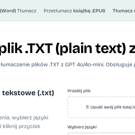
(Word)
Tłumacz
Przetłumacz
książkę .EPUB
Tłumacz
lik .TXT (plain text)
tłumaczenie plików .TXT z GPT 4o/4o-mini. Obsługuj
Prześlij plik
 tekstowe (.txt)
📄 Upuść swój plik tutaj l
enia, wybierz języki
 kliknij przycisk
Wybierz języki