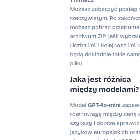
Tłumacz
.
Możesz zobaczyć postęp 
rzeczywistym. Po zakończ
możesz pobrać przetłumac
archiwum ZIP, jeśli wybrał
Liczba linii i kolejność li
będą dokładnie takie sam
pliku.
Jaka jest różnica
między modelami?
Model
GPT-4o-mini
zapewn
równowagę między ceną a 
szybszy i dobrze sprawdz
języków europejskich ora