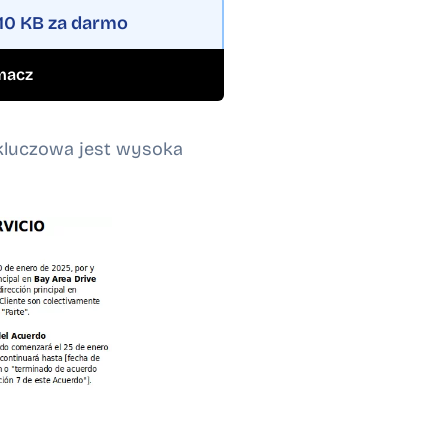
10 KB
za darmo
macz
kluczowa jest wysoka