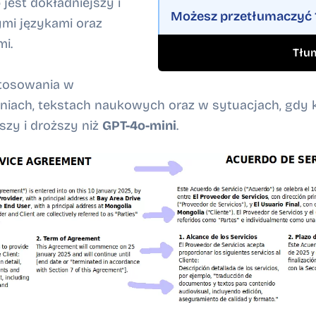
o
jest dokładniejszy i
Możesz przetłumaczyć
zymi językami oraz
mi.
Tłu
stosowania w
niach, tekstach naukowych oraz w sytuacjach, gdy 
jszy i droższy niż
GPT-4o-mini
.