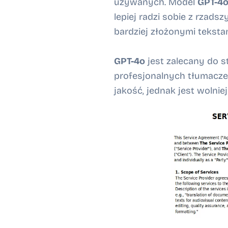
używanych. Model
GPT-4
lepiej radzi sobie z rzads
bardziej złożonymi teksta
GPT-4o
jest zalecany do 
profesjonalnych tłumacze
jakość, jednak jest wolnie