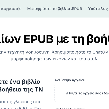
ταφραστής
Μεταφράστε το
βιβλίο .EPUB
Υπότιτλος
ων EPUB με τη βοή
την τεχνητή νοημοσύνη. Χρησιμοποιήστε το ChatGPT
μορφοποίησης, των εικόνων και του στυλ.
Ανέβασμα Αρχείου
τε ένα βιβλίο
 βοήθεια της ΤΝ
📄 Ρίξτε το αρχείο σας εδώ
και τις γλώσσες στις
σετε το βιβλίο. Για