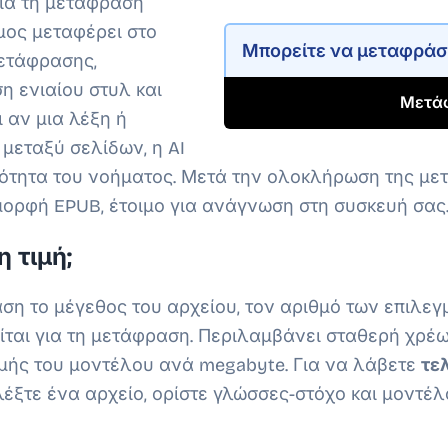
ια τη μετάφραση
μος μεταφέρει στο
Μπορείτε να μεταφρά
μετάφρασης,
η ενιαίου στυλ και
Μετά
ι αν μια λέξη ή
μεταξύ σελίδων, η AI
ιότητα του νοήματος. Μετά την ολοκλήρωση της με
 μορφή EPUB, έτοιμο για ανάγνωση στη συσκευή σας
 τιμή;
άση το μέγεθος του αρχείου, τον αριθμό των επιλε
ται για τη μετάφραση. Περιλαμβάνει σταθερή χρέωσ
τιμής του μοντέλου ανά megabyte. Για να λάβετε
τε
λέξτε ένα αρχείο, ορίστε γλώσσες-στόχο και μοντέλο