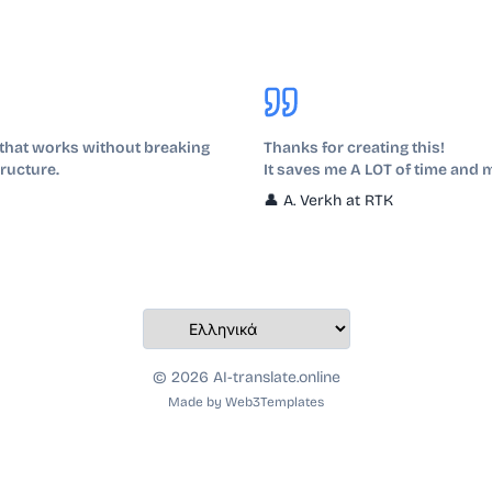
r that works without breaking
Thanks for creating this!
ructure.
It saves me A LOT of time and 
👤
A. Verkh at RTK
© 2026 AI-translate.online
Made by
Web3Templates