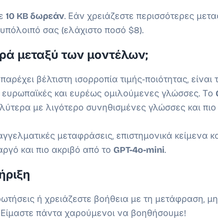
τε
10 KB
δωρεάν
. Εάν χρειάζεστε περισσότερες μετα
υπόλοιπό σας (ελάχιστο ποσό $8).
ορά μεταξύ των μοντέλων;
αρέχει βέλτιστη ισορροπία τιμής-ποιότητας, είναι 
ς ευρωπαϊκές και ευρέως ομιλούμενες γλώσσες. Το
αλύτερα με λιγότερο συνηθισμένες γλώσσες και πιο
αγγελματικές μεταφράσεις, επιστημονικά κείμενα και
 αργό και πιο ακριβό από το
GPT-4o-mini
.
ήριξη
ρωτήσεις ή χρειάζεστε βοήθεια με τη μετάφραση, μ
. Είμαστε πάντα χαρούμενοι να βοηθήσουμε!