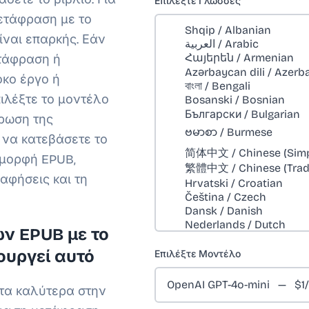
Επιλέξτε Γλώσσες
μετάφραση με το
ίναι επαρκής. Εάν
ετάφραση ή
κο έργο ή
πιλέξτε το μοντέλο
ρωση της
 να κατεβάσετε το
 μορφή EPUB,
αφήσεις και τη
ν EPUB με το
ουργεί αυτό
Επιλέξτε Μοντέλο
ί τα καλύτερα στην