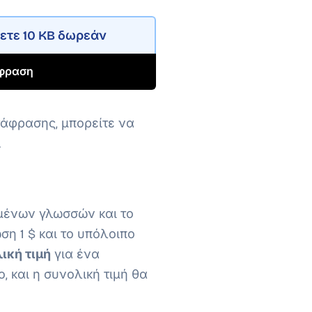
σετε
10 KB
δωρεάν
φραση
τάφρασης, μπορείτε να
.
γμένων γλωσσών και το
η 1 $ και το υπόλοιπο
λική τιμή
για ένα
, και η συνολική τιμή θα