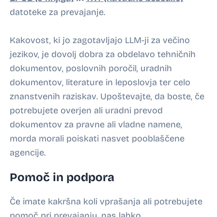
datoteke za prevajanje.
Kakovost, ki jo zagotavljajo LLM-ji za večino
jezikov, je dovolj dobra za obdelavo
tehničnih
dokumentov
,
poslovnih poročil
,
uradnih
dokumentov
,
literature in leposlovja
ter celo
znanstvenih raziskav
. Upoštevajte, da boste, če
potrebujete overjen ali uradni prevod
dokumentov za pravne ali vladne namene,
morda morali poiskati nasvet pooblaščene
agencije.
Pomoč in podpora
Če imate kakršna koli vprašanja ali potrebujete
pomoč pri prevajanju, nas lahko