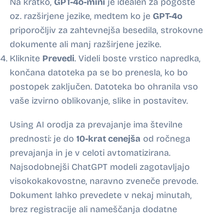
Na kratko,
GPT-4o-mini
je idealen za pogoste
oz. razširjene jezike, medtem ko je
GPT-4o
priporočljiv za zahtevnejša besedila, strokovne
dokumente ali manj razširjene jezike.
Kliknite
Prevedi
. Videli boste vrstico napredka,
končana datoteka pa se bo prenesla, ko bo
postopek zaključen. Datoteka bo ohranila vso
vaše izvirno oblikovanje, slike in postavitev.
Using AI orodja za prevajanje ima številne
prednosti: je do
10-krat cenejša
od ročnega
prevajanja in je v celoti avtomatizirana.
Najsodobnejši ChatGPT modeli zagotavljajo
visokokakovostne, naravno zveneče prevode.
Dokument lahko prevedete v nekaj minutah,
brez registracije ali nameščanja dodatne