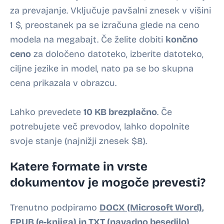
za prevajanje. Vključuje pavšalni znesek v višini
1 $, preostanek pa se izračuna glede na ceno
modela na megabajt. Če želite dobiti
končno
ceno
za določeno datoteko, izberite datoteko,
ciljne jezike in model, nato pa se bo skupna
cena prikazala v obrazcu.
Lahko prevedete
10 KB
brezplačno
. Če
potrebujete več prevodov, lahko dopolnite
svoje stanje (najnižji znesek $8).
Katere formate in vrste
dokumentov je mogoče prevesti?
Trenutno podpiramo
DOCX (Microsoft Word)
,
EPUB (e-knjiga)
in
TXT (navadno besedilo)