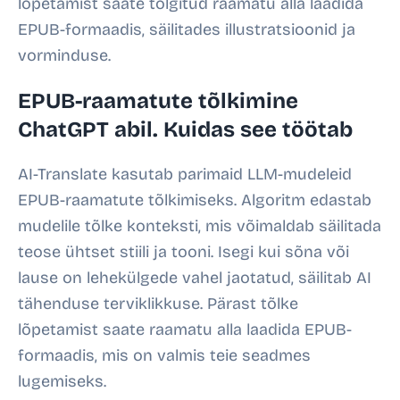
lõpetamist saate tõlgitud raamatu alla laadida
EPUB-formaadis, säilitades illustratsioonid ja
vorminduse.
EPUB-raamatute tõlkimine
ChatGPT abil. Kuidas see töötab
AI-Translate kasutab parimaid LLM-mudeleid
EPUB-raamatute tõlkimiseks. Algoritm edastab
mudelile tõlke konteksti, mis võimaldab säilitada
teose ühtset stiili ja tooni. Isegi kui sõna või
lause on lehekülgede vahel jaotatud, säilitab AI
tähenduse terviklikkuse. Pärast tõlke
lõpetamist saate raamatu alla laadida EPUB-
formaadis, mis on valmis teie seadmes
lugemiseks.