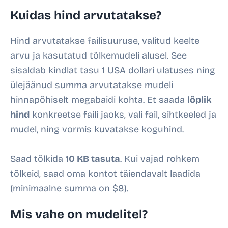
Kuidas hind arvutatakse?
Hind arvutatakse failisuuruse, valitud keelte
arvu ja kasutatud tõlkemudeli alusel. See
sisaldab kindlat tasu 1 USA dollari ulatuses ning
ülejäänud summa arvutatakse mudeli
hinnapõhiselt megabaidi kohta. Et saada
lõplik
hind
konkreetse faili jaoks, vali fail, sihtkeeled ja
mudel, ning vormis kuvatakse koguhind.
Saad tõlkida
10 KB
tasuta
. Kui vajad rohkem
tõlkeid, saad oma kontot täiendavalt laadida
(minimaalne summa on $8).
Mis vahe on mudelitel?