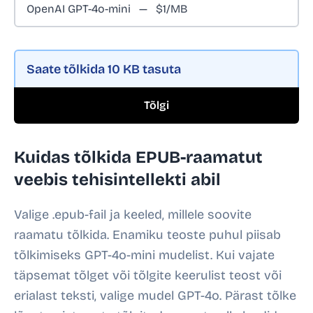
Saate tõlkida
10 KB
tasuta
Tõlgi
Kuidas tõlkida EPUB-raamatut
veebis tehisintellekti abil
Valige .epub-fail ja keeled, millele soovite
raamatu tõlkida. Enamiku teoste puhul piisab
tõlkimiseks GPT-4o-mini mudelist. Kui vajate
täpsemat tõlget või tõlgite keerulist teost või
erialast teksti, valige mudel GPT-4o. Pärast tõlke