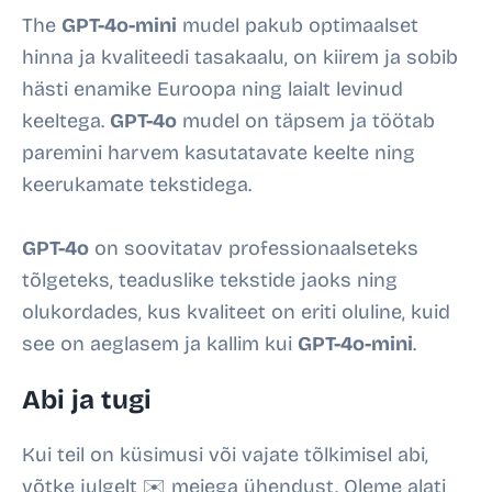
The
GPT-4o-mini
mudel pakub optimaalset
hinna ja kvaliteedi tasakaalu, on kiirem ja sobib
hästi enamike Euroopa ning laialt levinud
keeltega.
GPT-4o
mudel on täpsem ja töötab
paremini harvem kasutatavate keelte ning
keerukamate tekstidega.
GPT-4o
on soovitatav professionaalseteks
tõlgeteks, teaduslike tekstide jaoks ning
olukordades, kus kvaliteet on eriti oluline, kuid
see on aeglasem ja kallim kui
GPT-4o-mini
.
Abi ja tugi
Kui teil on küsimusi või vajate tõlkimisel abi,
võtke julgelt
✉️ meiega ühendust
. Oleme alati