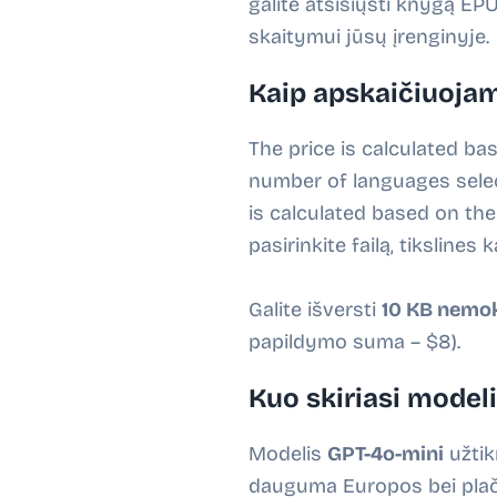
galite atsisiųsti knygą E
skaitymui jūsų įrenginyje.
Kaip apskaičiuoja
The price is calculated bas
number of languages select
is calculated based on th
pasirinkite failą, tiksline
Galite išversti
10 KB
nemo
papildymo suma – $8).
Kuo skiriasi modeli
Modelis
GPT-4o-mini
užtik
dauguma Europos bei plač