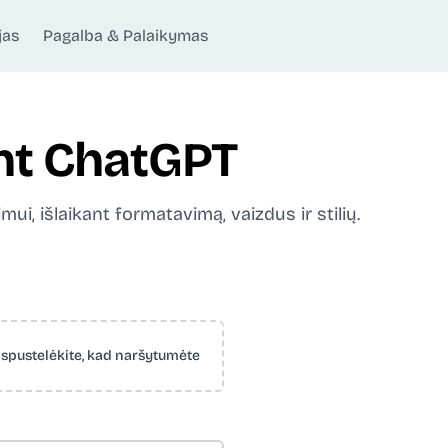
jas
Pagalba & Palaikymas
nt ChatGPT
i, išlaikant formatavimą, vaizdus ir stilių.
a spustelėkite, kad naršytumėte