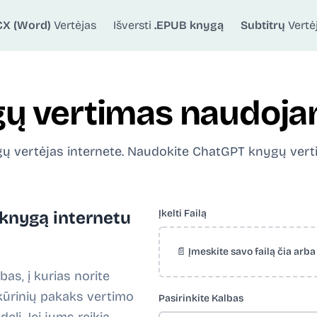
CX (Word)
Vertėjas
Išversti
.EPUB knygą
Subtitrų
Vertė
ų vertimas naudoja
gų vertėjas internete. Naudokite ChatGPT knygų vertimu
Įkelti Failą
 knygą internetu
📄 Įmeskite savo failą čia arb
lbas, į kurias norite
kūrinių pakaks vertimo
Pasirinkite Kalbas