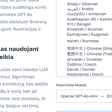
lį. Jei jums reikia
rčiate sudėtingą kūrinį
sirinkite GPT-4o
site atsisiųsti išverstą
ant iliustracijas ir
as naudojant
eikia
ausias savo klasėje LLM
imui. Algoritmas
 kontekstą, kas leidžia
Pasirinkite Modelį
lių ir toną. Net jei
ntas tarp puslapių, AI
ą. Baigus vertimą,