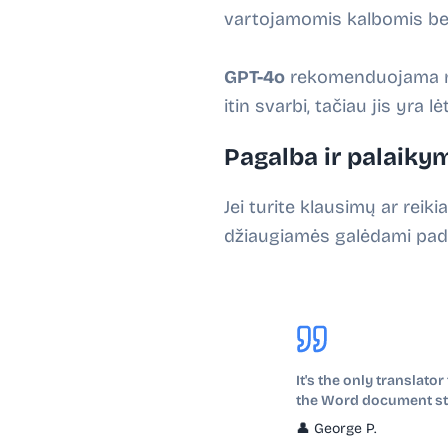
vartojamomis kalbomis bei
GPT-4o
rekomenduojama na
itin svarbi, tačiau jis yra 
Pagalba ir palaiky
Jei turite klausimų ar rei
džiaugiamės galėdami padė
It's the only translato
the Word document st
👤
George P.