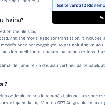
PUB formatu, paruoštą
Galite versti
10 KB
nemo
Ver
ma kaina?
ed on the file size,
ed, and the model used for translation. It includes a 
e model's price per megabyte. To get
galutinę kainą
už
s kalbas ir modelį, tuomet bendra kaina bus rodoma for
kamai
. Jei jums reikia daugiau vertimų, galite papild
ai?
rina optimalų kainos ir kokybės balansą, yra spartesni
iai vartojamų kalbų. Modelis
GPT-4o
yra tikslesnis ir