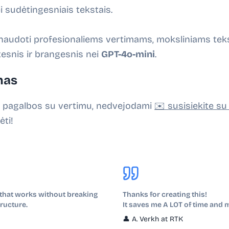
 sudėtingesniais tekstais.
udoti profesionaliems vertimams, moksliniams teks
lėtesnis ir brangesnis nei
GPT-4o-mini
.
mas
kia pagalbos su vertimu, nedvejodami
✉️ susisiekite s
ti!
r that works without breaking
Thanks for creating this!
ructure.
It saves me A LOT of time and 
👤
A. Verkh at RTK