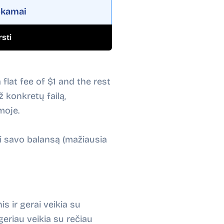
kamai
sti
flat fee of $1 and the rest
 konkretų failą,
moje.
yti savo balansą (mažiausia
s ir gerai veikia su
 geriau veikia su rečiau