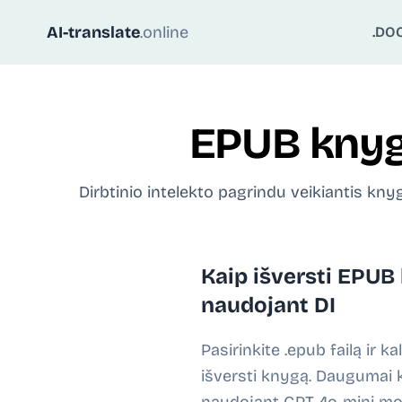
AI-translate
.online
.DO
EPUB knyg
Dirbtinio intelekto pagrindu veikiantis kny
Kaip išversti EPUB
naudojant DI
Pasirinkite .epub failą ir ka
išversti knygą. Daugumai 