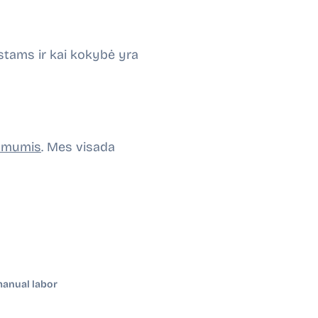
tams ir kai kokybė yra
u mumis
. Mes visada
manual labor