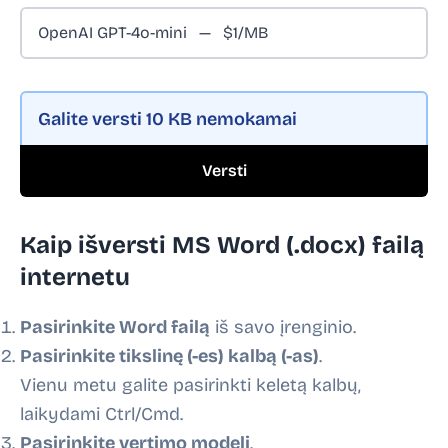
Galite versti
10 KB
nemokamai
Versti
Kaip išversti MS Word (.docx) failą
internetu
Pasirinkite Word failą
iš savo įrenginio.
Pasirinkite tikslinę (-es) kalbą (-as)
.
Vienu metu galite pasirinkti keletą kalbų,
laikydami Ctrl/Cmd.
Pasirinkite vertimo modelį
.