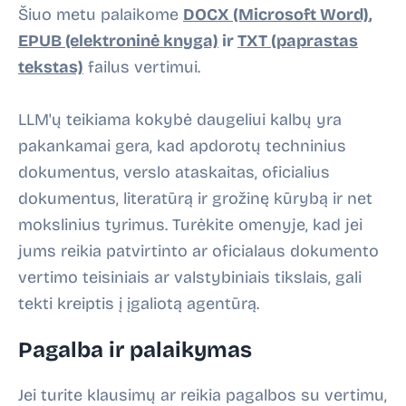
Šiuo metu palaikome
DOCX (Microsoft Word)
,
EPUB (elektroninė knyga)
ir
TXT (paprastas
tekstas)
failus vertimui.
LLM'ų teikiama kokybė daugeliui kalbų yra
pakankamai gera, kad apdorotų
techninius
dokumentus
,
verslo ataskaitas
,
oficialius
dokumentus
,
literatūrą ir grožinę kūrybą
ir net
mokslinius tyrimus
. Turėkite omenyje, kad jei
jums reikia patvirtinto ar oficialaus dokumento
vertimo teisiniais ar valstybiniais tikslais, gali
tekti kreiptis į įgaliotą agentūrą.
Pagalba ir palaikymas
Jei turite klausimų ar reikia pagalbos su vertimu,