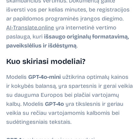
skambančius vertimus. Dokumentą galite
išversti vos per kelias minutes, be registracijos
ar papildomos programinės įrangos diegimo.
AI-Translate.online
yra internetinė vertimo
paslauga, kuri
išsaugo originalų formatavimą,
paveikslėlius ir išdėstymą
.
Kuo skiriasi modeliai?
Modelis
GPT-4o-mini
užtikrina optimalų kainos
ir kokybės balansą, yra spartesnis ir gerai veikia
su dauguma Europos bei plačiai vartojamų
kalbų. Modelis
GPT-4o
yra tikslesnis ir geriau
veikia su rečiau vartojamomis kalbomis bei
sudėtingesniais tekstais.