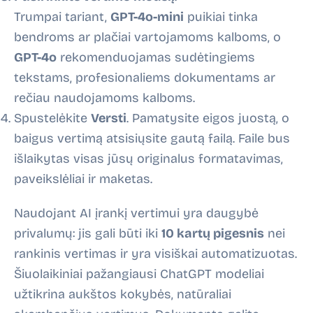
Trumpai tariant,
GPT-4o-mini
puikiai tinka
bendroms ar plačiai vartojamoms kalboms, o
GPT-4o
rekomenduojamas sudėtingiems
tekstams, profesionaliems dokumentams ar
rečiau naudojamoms kalboms.
Spustelėkite
Versti
. Pamatysite eigos juostą, o
baigus vertimą atsisiųsite gautą failą. Faile bus
išlaikytas visas jūsų originalus formatavimas,
paveikslėliai ir maketas.
Naudojant AI įrankį vertimui yra daugybė
privalumų: jis gali būti iki
10 kartų pigesnis
nei
rankinis vertimas ir yra visiškai automatizuotas.
Šiuolaikiniai pažangiausi ChatGPT modeliai
užtikrina aukštos kokybės, natūraliai