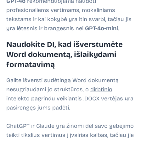
GPT-4o
rekomenduojama naudoti
profesionaliems vertimams, moksliniams
tekstams ir kai kokybė yra itin svarbi, tačiau jis
yra lėtesnis ir brangesnis nei
GPT-4o-mini
.
Naudokite DI, kad išverstumėte
Word dokumentą, išlaikydami
formatavimą
Galite išversti sudėtingą Word dokumentą
nesugriaudami jo struktūros, o
dirbtinio
intelekto pagrindu veikiantis .DOCX vertėjas
yra
pasirengęs jums padėti.
ChatGPT ir Claude yra žinomi dėl savo gebėjimo
teikti tikslius vertimus į įvairias kalbas, tačiau jie